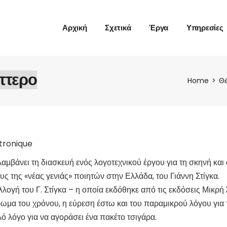
Πολυμέσα
Αρχική
Σχετικά
Έργα
Υπηρεσίες
Κινηματογράφος /
Τηλεόραση
Θέατρο /
πτερο
Πολυμέσα
Παραστατικές τέχνες
Home
Θέ
Κινηματογράφος /
Συνθέσεις
Τηλεόραση
Figure Of Sound
Θέατρο /
Medea Electroniqu
Παραστατικές τέχνες
tronique
Συνθέσεις
μβάνει τη διασκευή ενός λογοτεχνικού έργου για τη σκηνή και
Figure Of Sound
 της «νέας γενιάς» ποιητών στην Ελλάδα, του Γιάννη Στίγκα.
Medea Electroniqu
λλογή του Γ. Στίγκα – η οποία εκδόθηκε από τις εκδόσεις Μικρ
ρωμα του χρόνου, η εύρεση έστω και του παραμικρού λόγου για 
ό λόγο για να αγοράσει ένα πακέτο τσιγάρα.