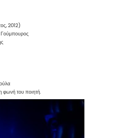
τος, 2012)
ς Γούμπουρος
ης
κούλα
η φωνή του ποιητή.