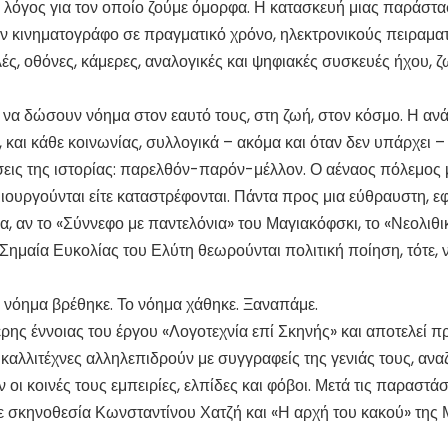
 ο λόγος για τον οποίο ζούμε όμορφα. Η κατασκευή μιας παράστ
ν κινηματογράφο σε πραγματικό χρόνο, ηλεκτρονικούς πειραματ
λές, οθόνες, κάμερες, αναλογικές και ψηφιακές συσκευές ήχου, 
να δώσουν νόημα στον εαυτό τους, στη ζωή, στον κόσμο. Η αν
και κάθε κοινωνίας, συλλογικά – ακόμα και όταν δεν υπάρχει –
άσεις της ιστορίας: παρελθόν-παρόν-μέλλον. Ο αέναος πόλεμος
μιουργούνται είτε καταστρέφονται. Πάντα προς μια εύθραυστη,
ίγκα, αν το «Σύννεφο με παντελόνια» του Μαγιακόφσκι, το «Νεολ
Σημαία Ευκολίας του Ελύτη θεωρούνται πολιτική ποίηση, τότε,
Το νόημα βρέθηκε. Το νόημα χάθηκε. Ξαναπάμε.
ερης έννοιας του έργου «Λογοτεχνία επί Σκηνής» και αποτελεί 
 καλλιτέχνες αλληλεπιδρούν με συγγραφείς της γενιάς τους, ανα
οι κοινές τους εμπειρίες, ελπίδες και φόβοι. Μετά τις παραστ
σκηνοθεσία Κωνσταντίνου Χατζή και «Η αρχή του κακού» της 