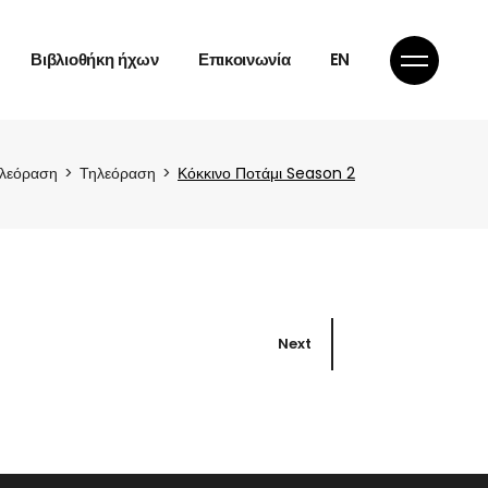
Άδεια χρήσης
Βιβλιοθήκη ήχων
Επικοινωνία
EN
Άδεια χρήσης
ηλεόραση
Τηλεόραση
Κόκκινο Ποτάμι Season 2
e
Next
e